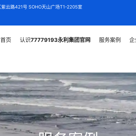
云路421号 SOHO天山广场T1-2205室
首页
认识
77779193永利集团官网
服务案例
企