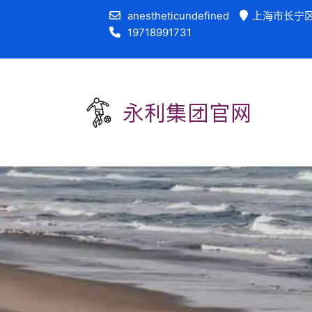
anestheticundefined
上海市长宁区紫
19718991731