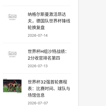
纳格尔斯曼激活昂达
夫，德国队世界杯锋线
轮换复盘
2026-07-14
世界杯H组沙特战绩：
2分收官排名第四
2026-07-13
世界杯32强首轮赛程
表：比赛时间、球队与
场馆信息
2026-07-07