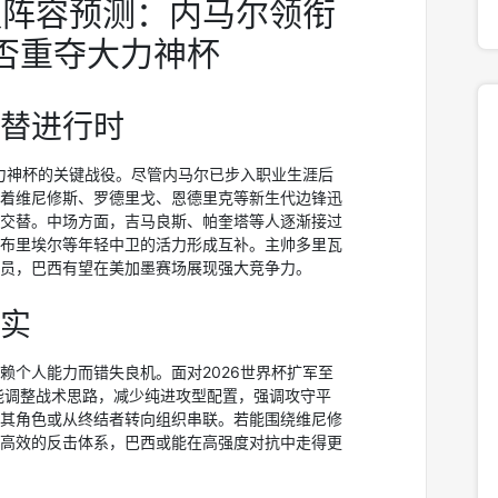
队阵容预测：内马尔领衔
否重夺大力神杯
替进行时
大力神杯的关键战役。尽管内马尔已步入职业生涯后
着维尼修斯、罗德里戈、恩德里克等新生代边锋迅
交替。中场方面，吉马良斯、帕奎塔等人逐渐接过
布里埃尔等年轻中卫的活力形成互补。主帅多里瓦
员，巴西有望在美加墨赛场展现强大竞争力。
实
赖个人能力而错失良机。面对2026世界杯扩军至
能调整战术思路，减少纯进攻型配置，强调攻守平
其角色或从终结者转向组织串联。若能围绕维尼修
高效的反击体系，巴西或能在高强度对抗中走得更