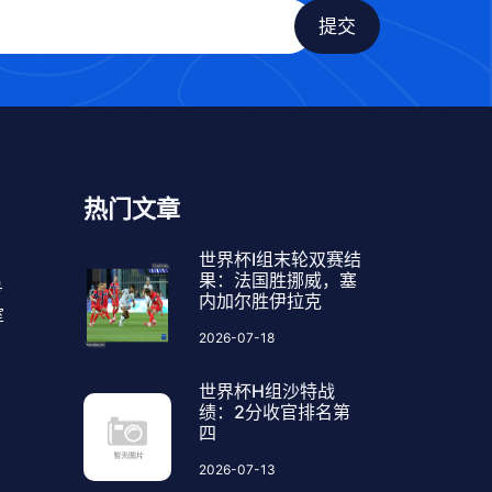
热门文章
世界杯I组末轮双赛结
果：法国胜挪威，塞
号
内加尔胜伊拉克
室
2026-07-18
世界杯H组沙特战
绩：2分收官排名第
四
2026-07-13