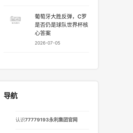
葡萄牙大胜反弹，C罗
是否仍是球队世界杯核
心答案
2026-07-05
导航
认识
77779193永利集团官网