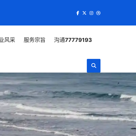
业风采
服务宗旨
沟通
77779193