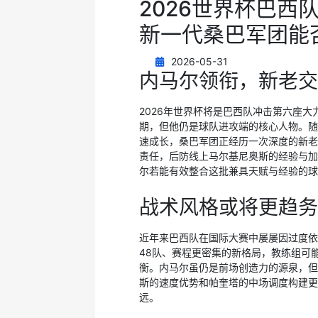
2026世界杯巴西
新一代桑巴军团能
2026-05-31
内马尔领衔，新老交
2026年世界杯将是巴西队冲击第六座
期，但他仍是球队进攻端的核心人物。随
速成长，桑巴军团正经历一次深度的新老
责任，后防线上马尔基尼奥斯的经验与加
尔若能有效整合这批兼具天赋与经验的球
战术风格或将更趋务
近年来巴西队在国际大赛中屡屡因过度依
48队、赛程更密集的新格局，教练组可
衡。内马尔虽仍是前场创造力的源泉，但
斯的速度优势和帕奎塔的中场调度构建更
远。