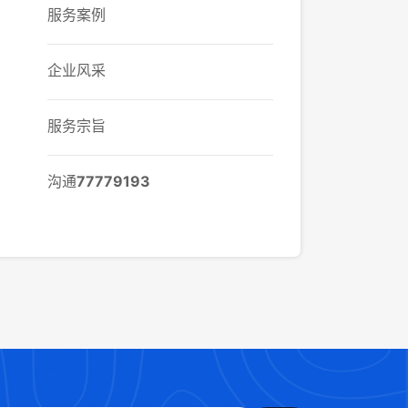
服务案例
企业风采
服务宗旨
沟通
77779193