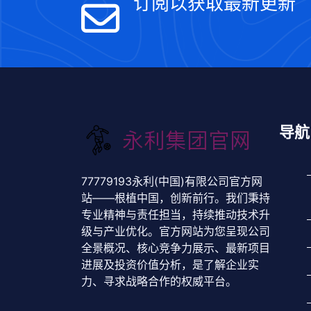
订阅以获取最新更新
导航
77779193永利(中国)有限公司官方网
站——根植中国，创新前行。我们秉持
专业精神与责任担当，持续推动技术升
级与产业优化。官方网站为您呈现公司
全景概况、核心竞争力展示、最新项目
进展及投资价值分析，是了解企业实
力、寻求战略合作的权威平台。