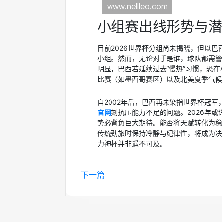
小组赛出线形势与潜
目前2026世界杯分组尚未揭晓，但以
小组。然而，无论对手是谁，球队都需警
明显，巴西若延续过去“慢热”习惯，恐
比赛（如墨西哥赛区）以及北美夏季气候
自2002年后，巴西再未染指世界杯冠
官网
刻抗压能力不足的问题。2026年
势必背负巨大期待。能否将天赋转化为稳
传统劲旅时保持冷静与纪律性，将成为决
力神杯并非遥不可及。
下一篇