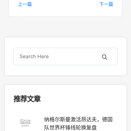
上一篇
下一篇
推荐文章
纳格尔斯曼激活昂达夫，德国
队世界杯锋线轮换复盘