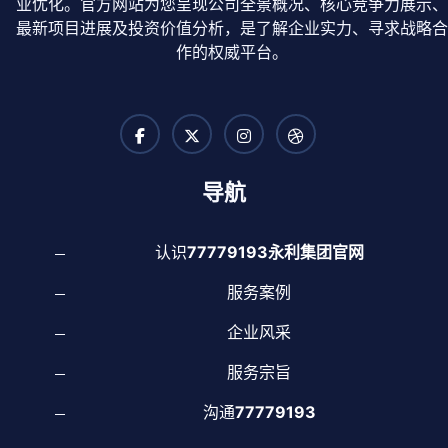
业优化。官方网站为您呈现公司全景概况、核心竞争力展示
最新项目进展及投资价值分析，是了解企业实力、寻求战略
作的权威平台。
导航
认识
77779193永利集团官网
服务案例
企业风采
服务宗旨
沟通
77779193