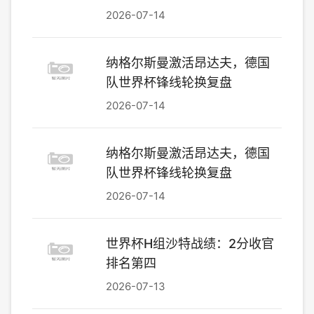
2026-07-14
纳格尔斯曼激活昂达夫，德国
队世界杯锋线轮换复盘
2026-07-14
纳格尔斯曼激活昂达夫，德国
队世界杯锋线轮换复盘
2026-07-14
世界杯H组沙特战绩：2分收官
排名第四
2026-07-13