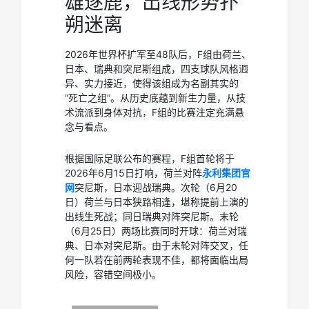
雄逐鹿，出线形势扑
朔迷离
2026年世界杯扩军至48队后，F组由荷兰、
日本、瑞典和突尼斯组成，四支球队风格迥
异、实力接近，使得该组成为名副其实的
“死亡之组”。从历史底蕴到新生力量，从技
术流派到身体对抗，F组的比赛注定充满悬
念与看点。
根据国际足联公布的赛程，F组首轮将于
2026年6月15日打响，荷兰对阵
永利集团官
网
突尼斯，日本迎战瑞典。次轮（6月20
日）荷兰与日本狭路相逢，堪称提前上演的
出线生死战；同日瑞典对阵突尼斯。末轮
（6月25日）两场比赛同时开球：荷兰对瑞
典、日本对突尼斯。由于末轮对阵交叉，任
何一队若在前两轮表现不佳，都将面临出局
风险，容错空间极小。