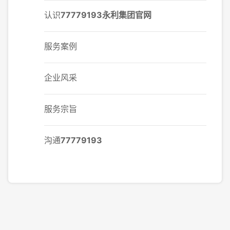
认识
77779193永利集团官网
服务案例
企业风采
服务宗旨
沟通
77779193