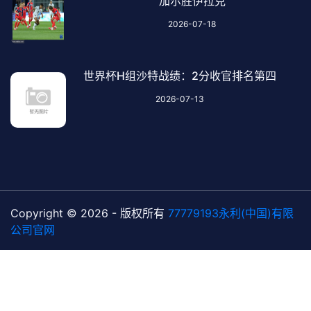
加尔胜伊拉克
2026-07-18
世界杯H组沙特战绩：2分收官排名第四
2026-07-13
Copyright © 2026 - 版权所有
77779193永利(中国)有限
公司官网
SiteMap
关