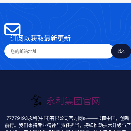
订阅以获取最新更新
77779193永利(中国)有限公司官方网站——根植中国，创新
前行。我们秉持专业精神与责任担当，持续推动技术升级与