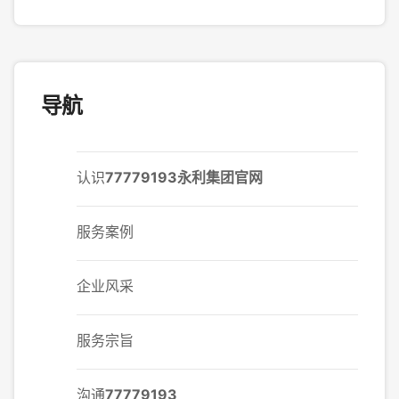
导航
认识
77779193永利集团官网
服务案例
企业风采
服务宗旨
沟通
77779193