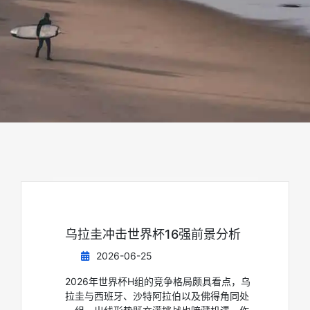
乌拉圭冲击世界杯16强前景分析
2026-06-25
2026年世界杯H组的竞争格局颇具看点，乌
拉圭与西班牙、沙特阿拉伯以及佛得角同处