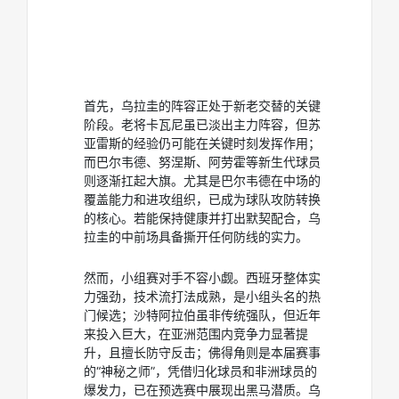
首先，乌拉圭的阵容正处于新老交替的关键
阶段。老将卡瓦尼虽已淡出主力阵容，但苏
亚雷斯的经验仍可能在关键时刻发挥作用；
而巴尔韦德、努涅斯、阿劳霍等新生代球员
则逐渐扛起大旗。尤其是巴尔韦德在中场的
覆盖能力和进攻组织，已成为球队攻防转换
的核心。若能保持健康并打出默契配合，乌
拉圭的中前场具备撕开任何防线的实力。
然而，小组赛对手不容小觑。西班牙整体实
力强劲，技术流打法成熟，是小组头名的热
门候选；沙特阿拉伯虽非传统强队，但近年
来投入巨大，在亚洲范围内竞争力显著提
升，且擅长防守反击；佛得角则是本届赛事
的“神秘之师”，凭借归化球员和非洲球员的
爆发力，已在预选赛中展现出黑马潜质。乌