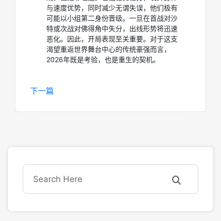
与速度优势，同时减少无谓失误，他们极有
可能以小组第二身份晋级。一旦在首战对沙
特或次战对佛得角中失分，出线形势将迅速
恶化。因此，开局表现至关重要。对于这支
渴望重返世界舞台中心的传统豪强而言，
2026年既是考验，也是重生的契机。
下一篇