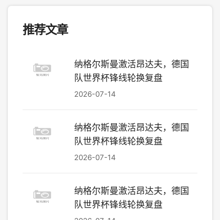
推荐文章
纳格尔斯曼激活昂达夫，德国
队世界杯锋线轮换复盘
2026-07-14
纳格尔斯曼激活昂达夫，德国
队世界杯锋线轮换复盘
2026-07-14
纳格尔斯曼激活昂达夫，德国
队世界杯锋线轮换复盘