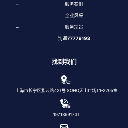
服务案例
企业风采
服务宗旨
沟通
77779193
找到我们
地址:
上海市长宁区紫云路421号 SOHO天山广场T1-2205室
电话:
19718991731