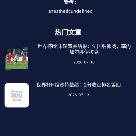
邮箱:
anestheticundefined
热门文章
世界杯I组末轮双赛结果：法国胜挪威，塞内
加尔胜伊拉克
2026-07-18
世界杯H组沙特战绩：2分收官排名第四
2026-07-13