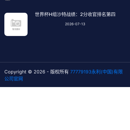
世界杯H组沙特战绩：2分收官排名第四
2026-07-13
Copyright © 2026 - 版权所有
77779193永利(中国)有限
公司官网
SiteMap
关
闭