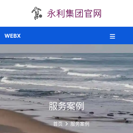
服务案例
首页
服务案例