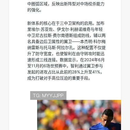
中圈弧区域，反映出新阵型对中场绞杀能力
的强化。
新体系的核心在于三中卫架构的启用。加布
里埃尔·苏亚佐、伊戈尔·利赫诺维奇与年轻
中卫尼古拉斯·费尔南德斯组成防线，辅以两
名具备边后卫属性的翼卫——本杰明·科尔梅
纳雷斯与托马斯·阿拉尔孔。这种配置不仅提
升了防守宽度，也使智利在由守转攻时能迅
速形成三线连接。数据显示，在2024年6月
至11月的6场世预赛中，智利通过翼卫参与
发起的进攻占比从此前的28%上升至41%，
成为打破对手高位压迫的重要手段。