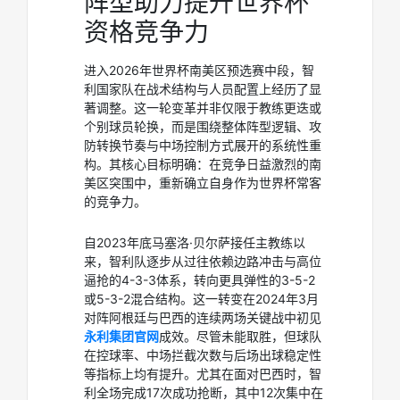
阵型助力提升世界杯
资格竞争力
进入2026年世界杯南美区预选赛中段，智
利国家队在战术结构与人员配置上经历了显
著调整。这一轮变革并非仅限于教练更迭或
个别球员轮换，而是围绕整体阵型逻辑、攻
防转换节奏与中场控制方式展开的系统性重
构。其核心目标明确：在竞争日益激烈的南
美区突围中，重新确立自身作为世界杯常客
的竞争力。
自2023年底马塞洛·贝尔萨接任主教练以
来，智利队逐步从过往依赖边路冲击与高位
逼抢的4-3-3体系，转向更具弹性的3-5-2
或5-3-2混合结构。这一转变在2024年3月
对阵阿根廷与巴西的连续两场关键战中初见
永利集团官网
成效。尽管未能取胜，但球队
在控球率、中场拦截次数与后场出球稳定性
等指标上均有提升。尤其在面对巴西时，智
利全场完成17次成功抢断，其中12次集中在