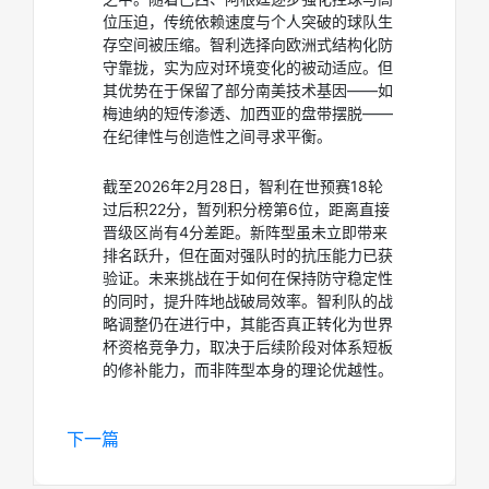
位压迫，传统依赖速度与个人突破的球队生
存空间被压缩。智利选择向欧洲式结构化防
守靠拢，实为应对环境变化的被动适应。但
其优势在于保留了部分南美技术基因——如
梅迪纳的短传渗透、加西亚的盘带摆脱——
在纪律性与创造性之间寻求平衡。
截至2026年2月28日，智利在世预赛18轮
过后积22分，暂列积分榜第6位，距离直接
晋级区尚有4分差距。新阵型虽未立即带来
排名跃升，但在面对强队时的抗压能力已获
验证。未来挑战在于如何在保持防守稳定性
的同时，提升阵地战破局效率。智利队的战
略调整仍在进行中，其能否真正转化为世界
杯资格竞争力，取决于后续阶段对体系短板
的修补能力，而非阵型本身的理论优越性。
下一篇