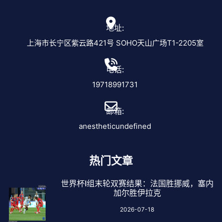
地址:
上海市长宁区紫云路421号 SOHO天山广场T1-2205室
电话:
19718991731
邮箱:
anestheticundefined
热门文章
世界杯I组末轮双赛结果：法国胜挪威，塞内
加尔胜伊拉克
2026-07-18