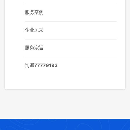
服务案例
企业风采
服务宗旨
沟通
77779193