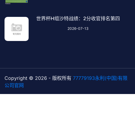
世界杯H组沙特战绩：2分收官排名第四
2026-07-13
Copyright © 2026 - 版权所有
77779193永利(中国)有限
公司官网
SiteMap
关
闭