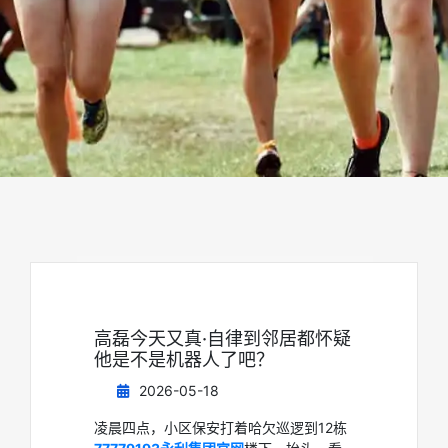
高磊今天又真·自律到邻居都怀疑
他是不是机器人了吧？
2026-05-18
凌晨四点，小区保安打着哈欠巡逻到12栋