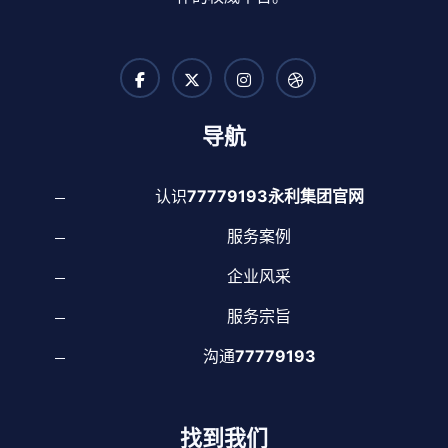
导航
认识
77779193永利集团官网
服务案例
企业风采
服务宗旨
沟通
77779193
找到我们