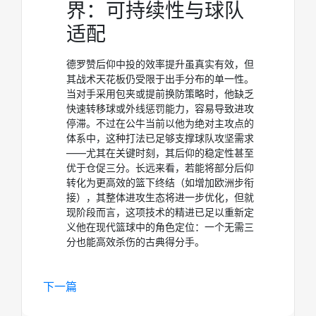
界：可持续性与球队
适配
德罗赞后仰中投的效率提升虽真实有效，但
其战术天花板仍受限于出手分布的单一性。
当对手采用包夹或提前换防策略时，他缺乏
快速转移球或外线惩罚能力，容易导致进攻
停滞。不过在公牛当前以他为绝对主攻点的
体系中，这种打法已足够支撑球队攻坚需求
——尤其在关键时刻，其后仰的稳定性甚至
优于仓促三分。长远来看，若能将部分后仰
转化为更高效的篮下终结（如增加欧洲步衔
接），其整体进攻生态将进一步优化，但就
现阶段而言，这项技术的精进已足以重新定
义他在现代篮球中的角色定位：一个无需三
分也能高效杀伤的古典得分手。
下一篇