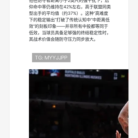
他在防守者距离小于2英尺的强干扰下，后
仰命中率仍维持在42%左右，高于联盟同类
型出手的平均值（约37%）。这种“高难度
下的稳定输出”打破了传统认知中“中距离低
效”的刻板印象——并非所有中投都等同于
低效，当球员具备足够强的终结稳定性时，
其战术价值会随防守压力同步放大。