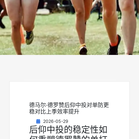
德马尔·德罗赞后仰中投对单防更
稳对比上季效率提升
2026-05-29
后仰中投的稳定性如