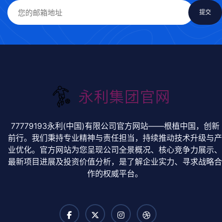
77779193永利(中国)有限公司官方网站——根植中国，创新
前行。我们秉持专业精神与责任担当，持续推动技术升级与
业优化。官方网站为您呈现公司全景概况、核心竞争力展示
最新项目进展及投资价值分析，是了解企业实力、寻求战略
作的权威平台。