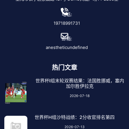
电话:
19718991731
邮箱:
anestheticundefined
热门文章
世界杯I组末轮双赛结果：法国胜挪威，塞内
加尔胜伊拉克
2026-07-18
世界杯H组沙特战绩：2分收官排名第四
2026-07-13