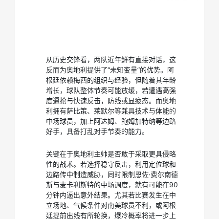
从历史交锋看，两队近年鲜有直接对话，这
反而为奥地利提供了“未知变量”的优势。阿
根廷依赖梅西的组织与经验，但随着其年龄
增长，球队整体节奏可能放缓，若遭遇高强
度逼抢与快速反击，防线或显疲态。而奥地
利拥有萨比策、莱默尔等兼具技术与体能的
中场球员，加上阿达姆、鲍姆加特纳等边路
好手，具备打乱对手节奏的能力。
关键在于奥地利主帅是否敢于采取更具侵略
性的战术。若选择稳守反击，利用定位球和
边路传中制造威胁，同时限制恩佐·费尔南德
斯与麦卡利斯特的中场调度，就有可能在90
分钟内逼出意外结果。尤其若比赛发生在中
立场地、气候条件对南美球员不利，或阿根
廷提前出线有所轮换，爆冷概率将进一步上