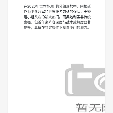
在2026年世界杯J组的分组形势中，阿根廷
作为卫冕冠军和世界排名前列的强队，无疑
是小组头名的最大热门。而奥地利虽非传统
豪强，但近年来阵容深度与战术成熟度显著
提升，具备在特定条件下制造冷门的潜力。