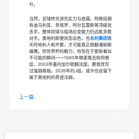
升。
当然，足球终究讲究实力与底蕴。阿根廷拥
有迪马利亚、劳塔罗、阿尔瓦雷斯等顶级攻
击手，整体控球与临场应变能力仍远胜多数
对手。奥地利即便状态出色，也
永利集团
需
天时地利人和齐聚，才可能真正掀翻潘帕斯
雄鹰。但世界杯的魅力，恰恰在于那些看似
不可能的瞬间——1990年喀麦隆击败阿根
廷、2002年塞内加尔掀翻法国，都曾改写
过强弱格局。2026年的J组，或许也会留下
属于奥地利的奇迹注脚。
上一篇