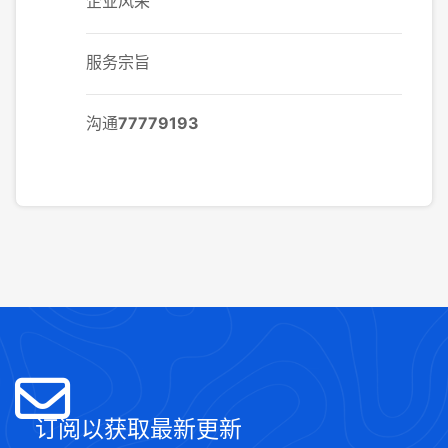
企业风采
服务宗旨
沟通
77779193
订阅以获取最新更新