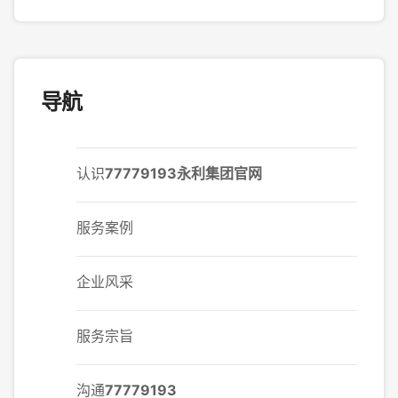
导航
认识
77779193永利集团官网
服务案例
企业风采
服务宗旨
沟通
77779193