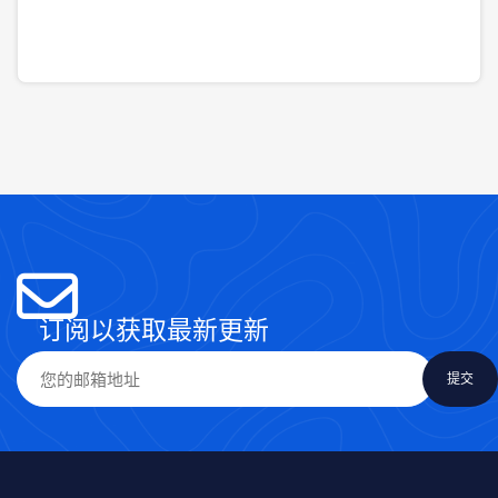
订阅以获取最新更新