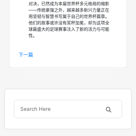
对决，已然成为本届世界杯多元格局的缩影
——传统豪强之外，越来越多新兴力量正在
用坚韧与智慧书写属于自己的世界杯篇章。
他们的故事或许没有奖杯加冕，却为这项全
球最盛大的足球赛事注入了新的活力与可能
性。
下一篇