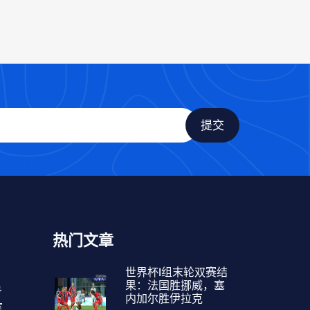
热门文章
世界杯I组末轮双赛结
果：法国胜挪威，塞
号
内加尔胜伊拉克
室