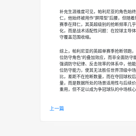
补充生涯维度可见，帕利尼亚的角色始终
仁，他始终被用作“屏障型”后腰，但随着
赛季在拜仁，其英超级别的抢断频率几乎减
化，而是战术适配性问题：在控球主导体
守覆盖范围收缩。
综上，帕利尼亚的英超单赛季抢断领跑，
位防守角色”的叠加效应，而非全面防守
强调防守纪律、反击效率的体系中，他能
位防守能力，使其无法胜任世界顶级中场
比，差距不在抢断数量，而在夺回球权后
量，而是数据所处的场景适用性与后续价
重用，但不足以成为争冠球队的中场核心
上一篇