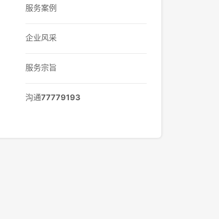
服务案例
企业风采
服务宗旨
沟通
77779193