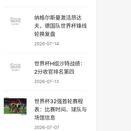
纳格尔斯曼激活昂达
夫，德国队世界杯锋线
轮换复盘
2026-07-14
世界杯H组沙特战绩：
2分收官排名第四
2026-07-13
世界杯32强首轮赛程
表：比赛时间、球队与
场馆信息
2026-07-07