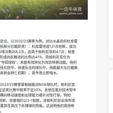
位。以2022/23赛季为例，对比水晶宫的杜库雷
担部分拦截职责）：杜库雷完成121次抢断，成功
球次数达8.2次，远高于帕利尼亚的4.1次；帕奎
形成向前推进的比例达41%，而帕利尼亚仅为
“夺回球权”，未能有效转化为攻防转换动能。他的
低位防守、快速反击的球队中，他能最大化拦截数
来转会拜仁初期），其作用立即缩水。
22/23赛季富勒姆面对BIG6球队时，帕利尼亚
在这类比赛中胜率不足20%，且他在面对技术型中
横向移动速度和出球能力被针对性打穿。例如
次抢断，但曼城仍以3-1取胜，且帕利尼亚全场传球
，暴露其在高压下处理球的短板。这说明他的高抢断
。