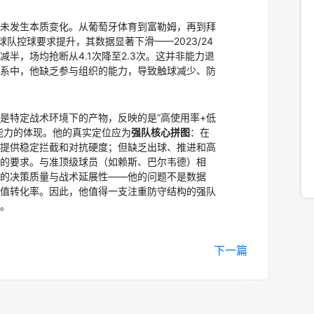
未发生本质变化。从葡萄牙体育到富勒姆，再到拜
球队控球要求提升，其数据显著下滑——2023/24
半，场均抢断从4.1次降至2.3次。这并非能力退
系中，他缺乏参与组织的能力，导致触球减少、防
是特定战术环境下的产物，反映的是“高使用率+低
能力的体现。他的真实定位应为
强队核心拼图
：在
提供稳定拦截和对抗硬度；但缺乏出球、推进和高
的要求。与准顶级球员（如赖斯、巴尔韦德）相
的决策质量与战术延展性——他的问题不是数据
值转化率。因此，他值得一支注重防守结构的强队
。
下一篇