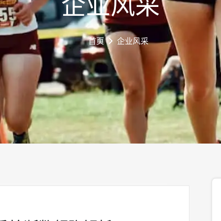
企业风采
首页
企业风采