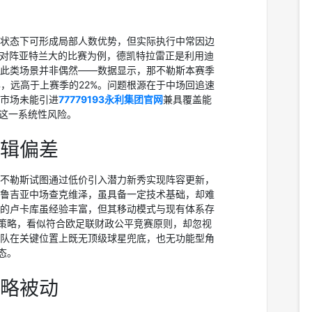
状态下可形成局部人数优势，但实际执行中常因边
1月对阵亚特兰大的比赛为例，德凯特拉雷正是利用迪
此类场景并非偶然——数据显示，那不勒斯本赛季
%，远高于上赛季的22%。问题根源在于中场回追速
市场未能引进
77779193永利集团官网
兼具覆盖能
了这一系统性风险。
辑偏差
不勒斯试图通过低价引入潜力新秀实现阵容更新，
鲁吉亚中场查克维泽，虽具备一定技术基础，却难
的卢卡库虽经验丰富，但其移动模式与现有体系存
援策略，看似符合欧足联财政公平竞赛原则，却忽视
队在关键位置上既无顶级球星兜底，也无功能型角
态。
略被动