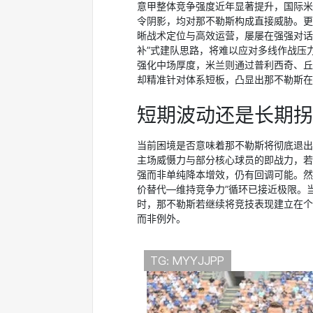
意甲整体竞争强度近年显著提升，国际米
令阴影，均对那不勒斯构成直接威胁。更
晰战术定位与高效运营，屡屡在强强对话
补”式建队思路，将难以应对多线作战压
强化中场厚度，米兰则通过普利西奇、丘
却精准针对体系短板，凸显出那不勒斯在
短期波动还是长期拐
当前困境是否意味着那不勒斯将彻底退出
主场威慑力与部分核心球员的即战力，若
强而非单纯降本增效，仍有回调可能。然
价替代—维持竞争力”循环已接近极限。
时，那不勒斯若继续将竞技表现建立在个
而非例外。