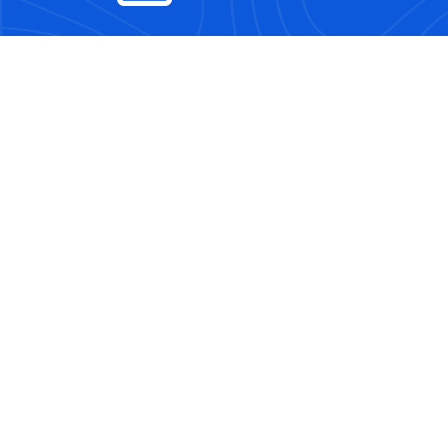
导航
77779193永利(中国)有限公司官方网
站——根植中国，创新前行。我们秉持
专业精神与责任担当，持续推动技术升
级与产业优化。官方网站为您呈现公司
全景概况、核心竞争力展示、最新项目
进展及投资价值分析，是了解企业实
力、寻求战略合作的权威平台。