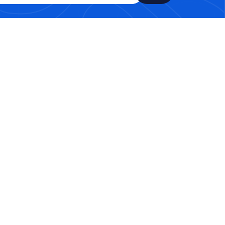
热门文章
世界杯I组末轮双赛结
果：法国胜挪威，塞
号
内加尔胜伊拉克
室
2026-07-18
世界杯H组沙特战
绩：2分收官排名第
四
2026-07-13