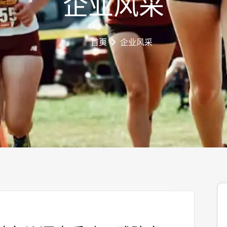
企业风采
首页
企业风采