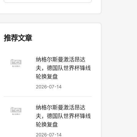
推荐文章
纳格尔斯曼激活昂达
夫，德国队世界杯锋线
轮换复盘
2026-07-14
纳格尔斯曼激活昂达
夫，德国队世界杯锋线
轮换复盘
2026-07-14