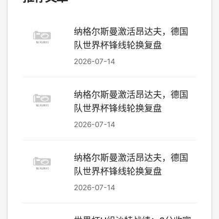
纳格尔斯曼激活昂达夫，德国
队世界杯锋线轮换复盘
2026-07-14
纳格尔斯曼激活昂达夫，德国
队世界杯锋线轮换复盘
2026-07-14
纳格尔斯曼激活昂达夫，德国
队世界杯锋线轮换复盘
2026-07-14