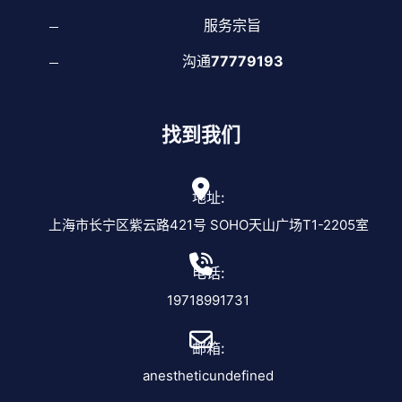
服务宗旨
沟通
77779193
找到我们
地址:
上海市长宁区紫云路421号 SOHO天山广场T1-2205室
电话:
19718991731
邮箱:
anestheticundefined