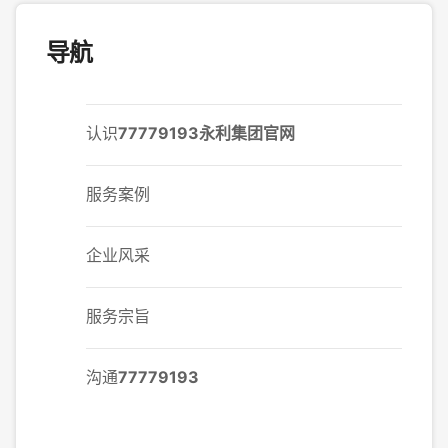
导航
认识
77779193永利集团官网
服务案例
企业风采
服务宗旨
沟通
77779193