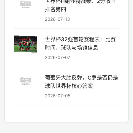
世界杯H组沙特战绩：2分收官
排名第四
2026-07-13
世界杯32强首轮赛程表：比赛
时间、球队与场馆信息
2026-07-07
葡萄牙大胜反弹，C罗是否仍是
球队世界杯核心答案
2026-07-05