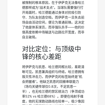
被限制的根本原因，在于伊萨克无法像哈兰
德那样成为“战术支点”。当球队需要强行打
开局面时，哈兰德能通过身体对抗吸引防
守、为队友创造空档，而伊萨克一旦失去前
场自由活动空间，便沦为普通前锋。这决定
了他是体系球员，而非强队杀手——他的价
值高度依赖中场输送与边路拉开宽度，而非
自主破局。
对比定位：与顶级中
锋的核心差距
将伊萨克与凯恩、哈兰德同框比较，差距清
晰可见。凯恩兼具组织与终结，哈兰德拥有
毁灭性冲击力，而伊萨克的标签始终是“机
会把握者”。他缺乏凯恩的回撤串联能力
（场均关键传球仅0.8次，不足凯恩一
半），也无哈兰德的禁区统治力（争顶成功
率52% vs 哈兰德68%）。即便在纯射手维
度，他的无球跑动路线也较单一，极少像因