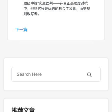
顶级中锋”实属误判——在真正高强度对抗
中，他终究只是优秀的机会主义者，而非规
则改写者。
下一篇
推荐文章