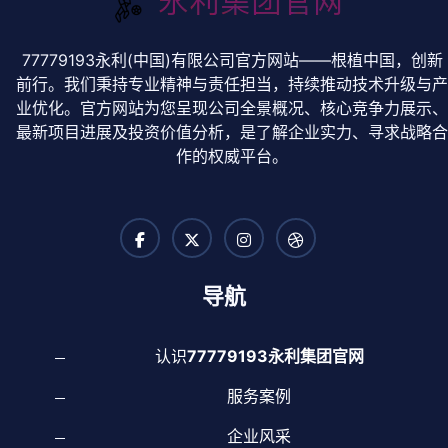
77779193永利(中国)有限公司官方网站——根植中国，创新
前行。我们秉持专业精神与责任担当，持续推动技术升级与
业优化。官方网站为您呈现公司全景概况、核心竞争力展示
最新项目进展及投资价值分析，是了解企业实力、寻求战略
作的权威平台。
导航
认识
77779193永利集团官网
服务案例
企业风采