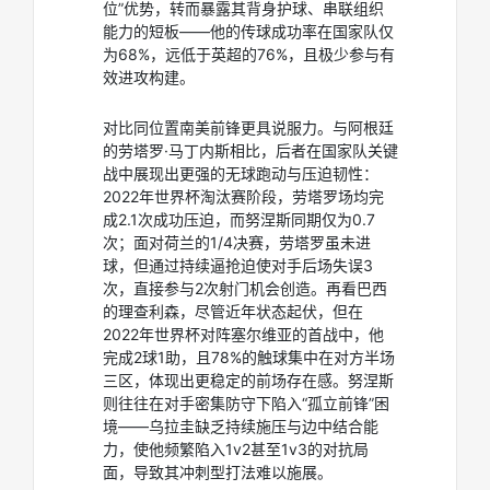
位”优势，转而暴露其背身护球、串联组织
能力的短板——他的传球成功率在国家队仅
为68%，远低于英超的76%，且极少参与有
效进攻构建。
对比同位置南美前锋更具说服力。与阿根廷
的劳塔罗·马丁内斯相比，后者在国家队关键
战中展现出更强的无球跑动与压迫韧性：
2022年世界杯淘汰赛阶段，劳塔罗场均完
成2.1次成功压迫，而努涅斯同期仅为0.7
次；面对荷兰的1/4决赛，劳塔罗虽未进
球，但通过持续逼抢迫使对手后场失误3
次，直接参与2次射门机会创造。再看巴西
的理查利森，尽管近年状态起伏，但在
2022年世界杯对阵塞尔维亚的首战中，他
完成2球1助，且78%的触球集中在对方半场
三区，体现出更稳定的前场存在感。努涅斯
则往往在对手密集防守下陷入“孤立前锋”困
境——乌拉圭缺乏持续施压与边中结合能
力，使他频繁陷入1v2甚至1v3的对抗局
面，导致其冲刺型打法难以施展。