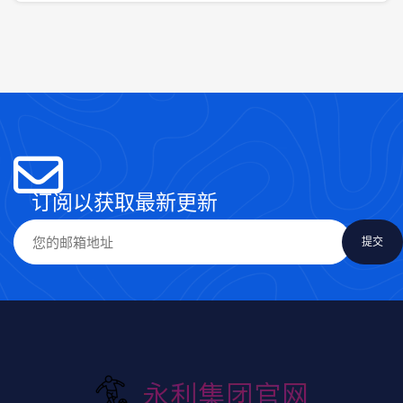
订阅以获取最新更新