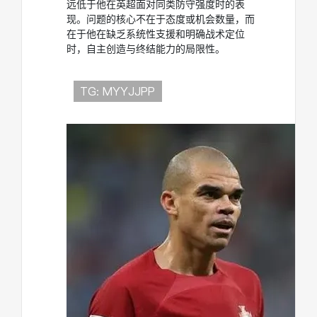
远低于他在英超面对同类防守强度时的表
现。问题的核心不在于态度或机会数量，而
在于他在缺乏系统性支援和明确战术定位
时，自主创造与终结能力的局限性。