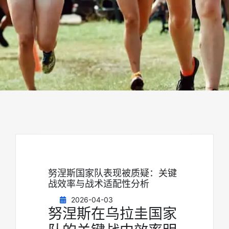
努涅斯国家队表现被质疑：关键
战效率与战术适配性分析
2026-04-03
努涅斯在乌拉圭国家