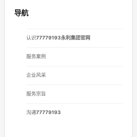
导航
认识
77779193永利集团官网
服务案例
企业风采
服务宗旨
沟通
77779193