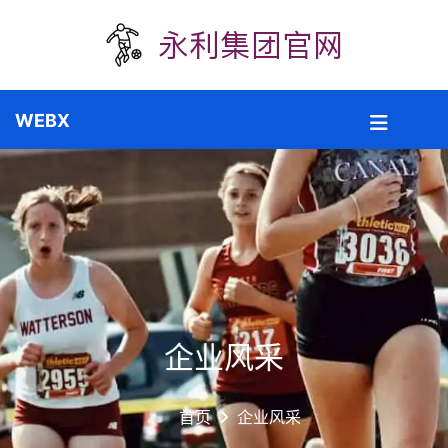
企业风采
首页
企业风采